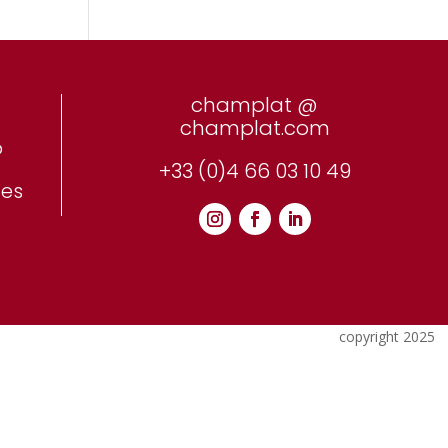
champlat @
champlat.com
o
+33 (0)4 66 03 10 49
ues
copyright 2025