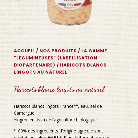
ACCUEIL
/
NOS PRODUITS
/
LA GAMME
"LEGUMINEUSES" (LABELLISATION
BIOPARTENAIRE)
/ HARICOTS BLANCS
LINGOTS AU NATUREL
Haricots blancs lingots au naturel
Haricots blancs lingots France*°, eau, sel de
Camargue.
*ingrédient issu de l’agriculture biologique
°100% des ingrédients d’origine agricole sont
équitables selon FiABLE. Plus d’informations sur