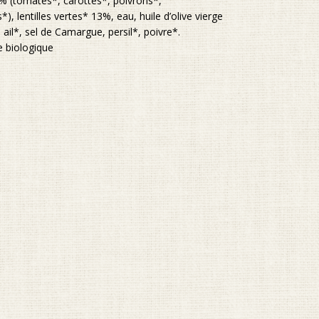
(tomates*, carottes*, poivrons*,
 lentilles vertes* 13%, eau, huile d’olive vierge
 ail*, sel de Camargue, persil*, poivre*.
re biologique