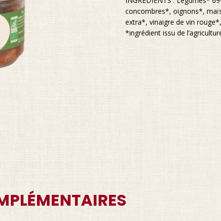
INGRÉDIENTS : Légumes* 69% 
concombres*, oignons*, maïs*),
extra*, vinaigre de vin rouge*,
*ingrédient issu de l’agricultu
MPLÉMENTAIRES